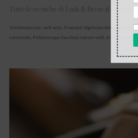
Tutte le tecniche di Lash & Brow al vostro se
Vestibulum nec velit ante. Praesent dignissim interdum est, in l
commodo. Pellentesque faucibus rutrum velit, et maximus velit 