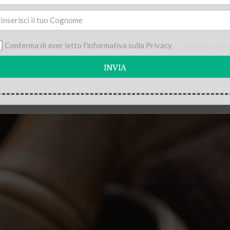
rvizio
acinia elit pretium nec. Aliquam erat volutpat. Fusce laoreet mi leo,
Conferma di aver letto l'informativa sulla Privacy
bibendum et. Aenean varius, leo non venenatis feugiat, erat elit int
INVIA