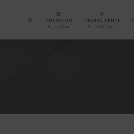
Salta
al
CHI SIAMO
TRATTAMENTI
contenuto
Il nostro Team
Face, Body & Nails