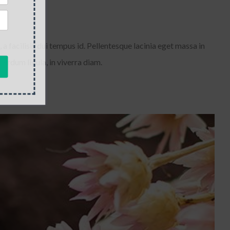
 a facilisis dui tempus id. Pellentesque lacinia eget massa in
erdum ligula, in viverra diam.