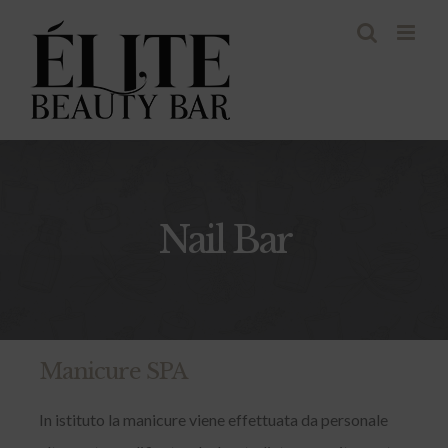
Salta
al
contenuto
Nail Bar
Manicure SPA
In istituto la manicure viene effettuata da personale