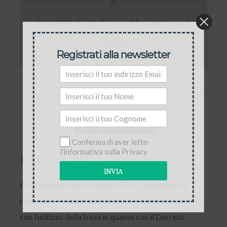
Hand SPA (Scrub, Crema e Massaggio mani)
25 €
Registrati alla newsletter
Segui su Instagram
Conferma di aver letto
l'informativa sulla Privacy
Pedicure SPA
INVIA
Analogamente alla Manicure SPA, il trattamento
pedicure SPA viene effettuato solo ed esclusivamente
con l’utilizzo della fresa in quanto con il Decreto