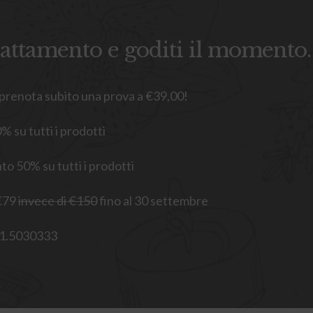
rattamento e goditi il momento. 
enota subito una prova a €39,00!
su tutti i prodotti
50% su tutti i prodotti
€79
invece di €150
fino al 30 settembre
1.5030333