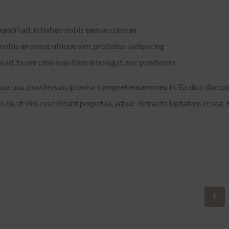
ndri ad, in habeo nobis eam accumsan
nobis an posse ubique vim, probatus sadipscing
 ad, te per cibo suavitate intellegat, nec ponderum
bus usu, possim suscipiantur comprehensam mea in. Ea dico doctus i
mei ea, ut vim esse dicunt perpetua, adhuc detracto luptatum et sea. 