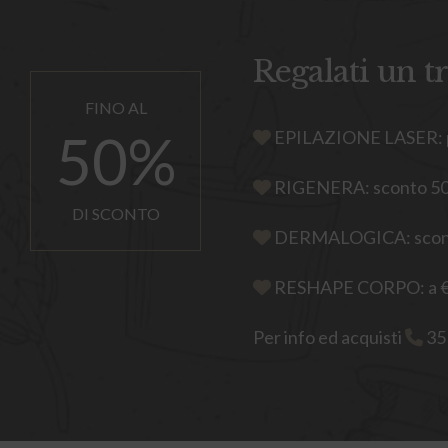
Regalati un t
50
%
EPILAZIONE LASER: pr
RIGENERA: sconto 50% 
DI SCONTO
DERMALOGICA: sconto 
RESHAPE CORPO: a 
Per info ed acquisti
35