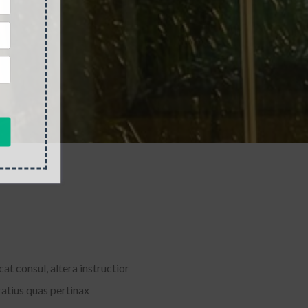
at consul, altera instructior
atius quas pertinax