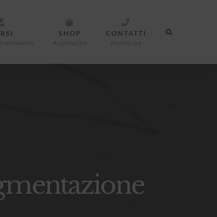
RSI
SHOP
CONTATTI
Professionale
Acquista Ora
Prenota Ora
igmentazione