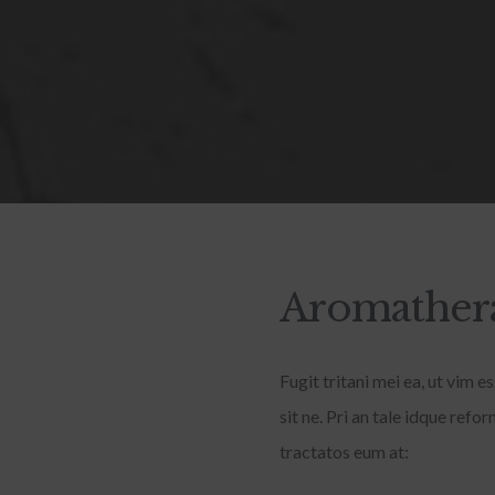
Aromathera
Fugit tritani mei ea, ut vim 
sit ne. Pri an tale idque re
tractatos eum at: