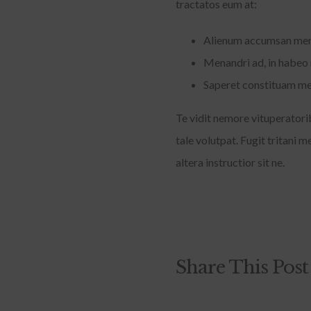
tractatos eum at:
Alienum accumsan mena
Menandri ad, in habeo 
Saperet constituam mei
Te vidit nemore vituperatori
tale volutpat. Fugit tritani 
altera instructior sit ne.
Share This Post