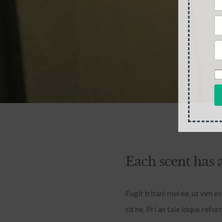
Each scent has 
Fugit tritani mei ea, ut vim 
sit ne. Pri an tale idque re