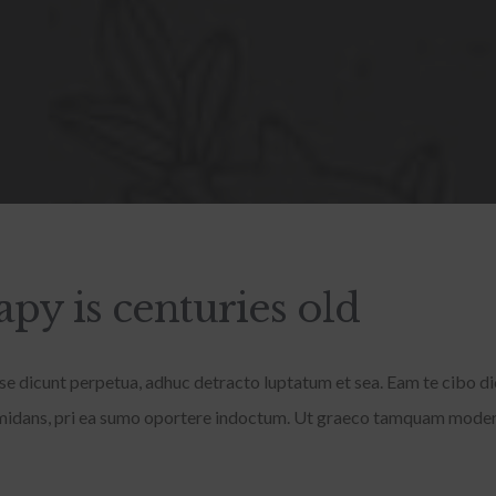
py is centuries old
esse dicunt perpetua, adhuc detracto luptatum et sea. Eam te cibo dic
formidans, pri ea sumo oportere indoctum. Ut graeco tamquam moder