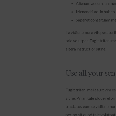
Alienum accumsan mena
Menandri ad, in habeo 
Saperet constituam mei
Te vidit nemore vituperatori
tale volutpat. Fugit tritani 
altera instructior sit ne.
Use all your sen
Fugit tritani mei ea, ut vim 
sit ne. Pri an tale idque re
tractatos eum te vidit nemor
per, no sit quod tale volutpa