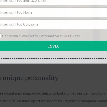
Conferma di aver letto l'informativa sulla Privacy
INVIA
a unique personality
esse dicunt perpetua, adhuc detracto luptatum et sea. Eam te cibo dic
formidans, pri ea sumo oportere indoctum. Ut graeco tamquam moder