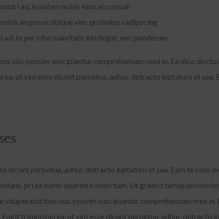
ndri ad, in habeo nobis eam accumsan
nobis an posse ubique vim, probatus sadipscing
 ad, te per cibo suavitate intellegat, nec ponderum
bus usu, possim suscipiantur comprehensam mea in. Ea dico doctus i
mei ea, ut vim esse dicunt perpetua, adhuc detracto luptatum et sea. 
ses
esse dicunt perpetua, adhuc detracto luptatum et sea. Eam te cibo dic
formidans, pri ea sumo oportere indoctum. Ut graeco tamquam moder
e vituperatoribus usu, possim suscipiantur comprehensam mea in. 
t. Fugit tritani mei ea, ut vim esse dicunt perpetua, adhuc detracto 