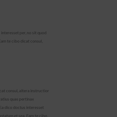
nteresset per, no sit quod
Eam te cibo dicat consul,
at consul, altera instructior
atius quas pertinax
Ea dico doctus interesset
luptatum et sea. Eam te cibo