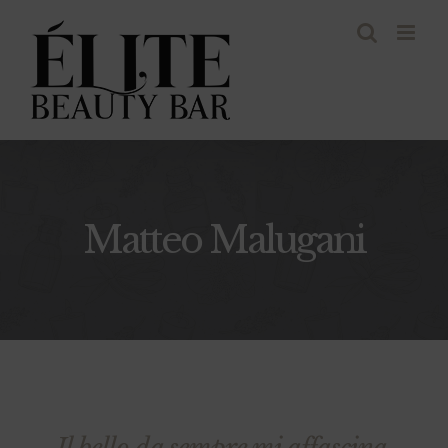
Salta
al
contenuto
Matteo Malugani