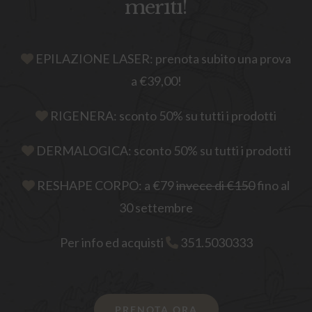
meriti!
EPILAZIONE LASER: prenota subito una prova
a €39,00!
RIGENERA: sconto 50% su tutti i prodotti
DERMALOGICA: sconto 50% su tutti i prodotti
RESHAPE CORPO: a €79
invece di €150
fino al
30 settembre
Per info ed acquisti
351.5030333
PRENOTA ORA